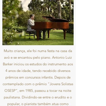
Muito criança, ele foi numa festa na casa da
avó e se encantou pelo piano. Antonio Luiz
Barker iniciou os estudos do instrumento aos
4 anos de idade, tendo recebido diversos
prêmios em concursos infantis. Depois de
contemplado com o prêmio “Jovens Solistas
OSESP“, em 1985, passou a tocar na noite
paulistana. Dividindo-se entre o erudito e o
popular, o pianista também atua como