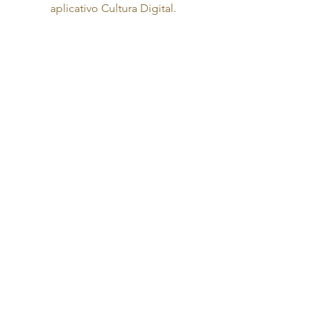
aplicativo Cultura Digital.
Antonio Luiz Barker
ao Piano
Aprecie a música do Diretor Artístico
do Toriba Musical