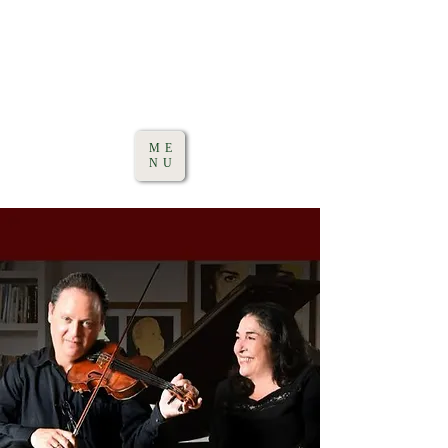
ME
NU