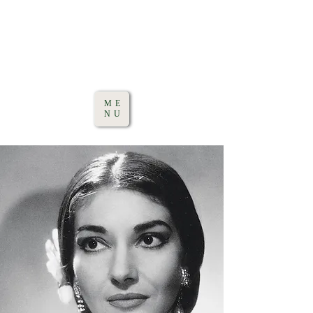
ME
NU