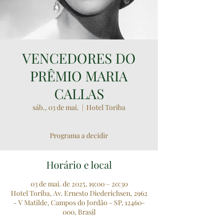
VENCEDORES DO
PRÊMIO MARIA
CALLAS
sáb., 03 de mai.
  |  
Hotel Toriba
​Programa a decidir
Horário e local
03 de mai. de 2025, 19:00 – 20:30
Hotel Toriba, Av. Ernesto Diederichsen, 2962
- V Matilde, Campos do Jordão - SP, 12460-
000, Brasil