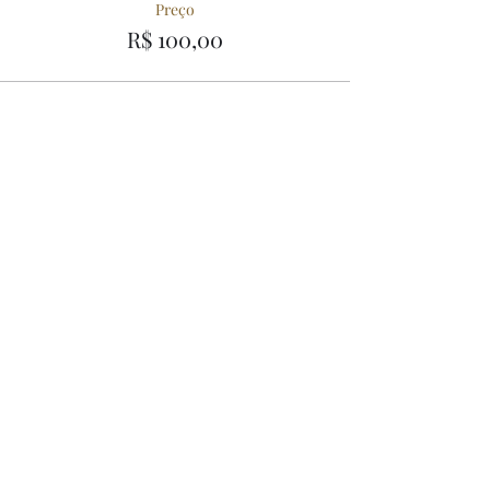
Preço
R$ 100,00
Compartilhe esse Evento
56º Festival de
Inverno
Um programa de música do Hotel