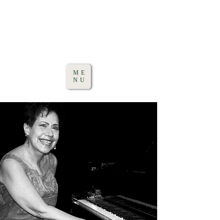
ME
NU