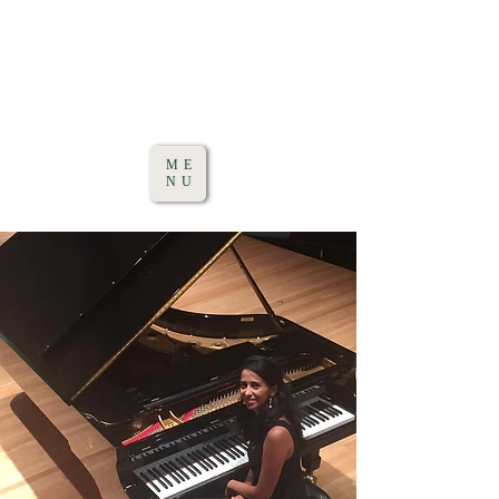
ME
NU