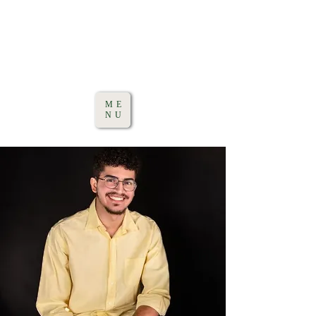
ME
NU