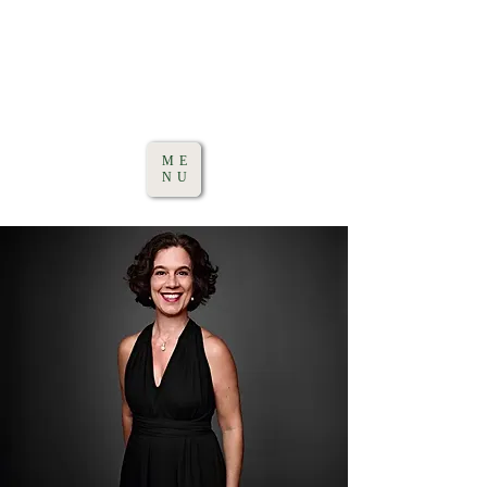
ME
NU