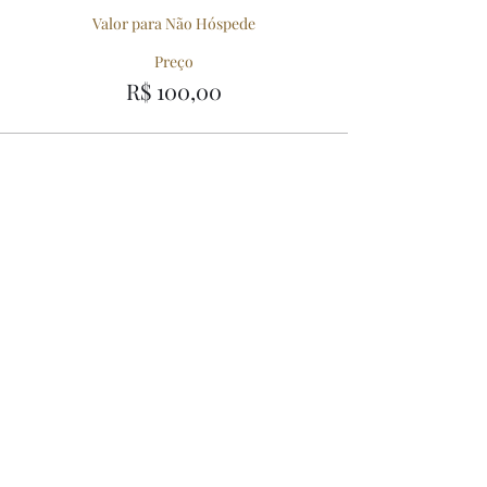
Valor para Não Hóspede
Preço
R$ 100,00
Compartilhe esse Evento
56º Festival de
Inverno