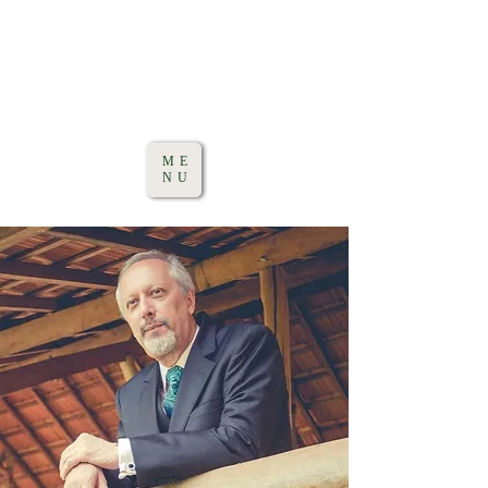
ME
NU