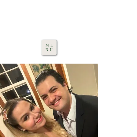
ME
NU