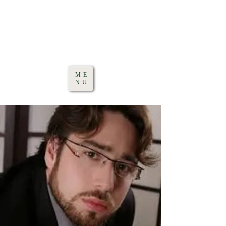
ME
NU