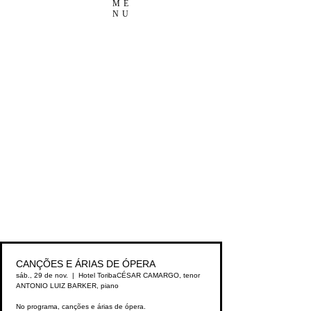
ME
NU
CANÇÕES E ÁRIAS DE ÓPERA
sáb., 29 de nov.
  |  
Hotel Toriba
CÉSAR CAMARGO, tenor
ANTONIO LUIZ BARKER, piano
No programa, canções e árias de ópera.